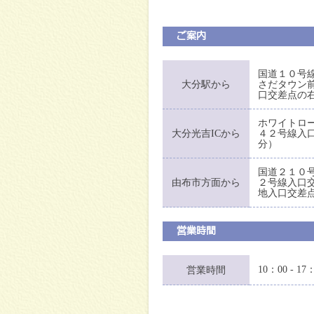
ご案内
国道１０号
大分駅から
さだタウン
口交差点の
ホワイトロ
大分光吉ICから
４２号線入
分）
国道２１０
由布市方面から
２号線入口
地入口交差
営業時間
10：00 - 17
営業時間