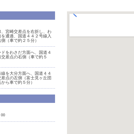
線、宮崎交差点を右折し、わ
前を通過、国道４４２号線入
右側（車で約２５分）
ードをわさだ方面へ、国道４
口交差点の右側（車で約５
号線を大分方面へ、国道４４
交差点の左側（富士見ヶ丘団
点から車で約５分）
：00